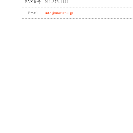
FAX番号
011-876-1144
Email
info@morichu.jp