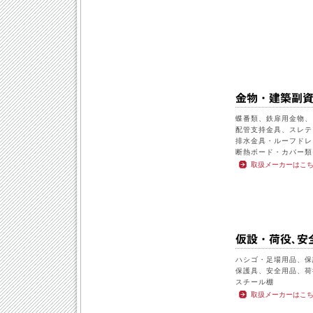
蝶番類、鉄扉用金物、
配管支持金具、スレテ
排水金具・ルーフドレ
断熱ボード・カバー類
取扱メーカーはこ
ハシゴ・足場用品、保
保護具、安全用品、荷
スチール棚
取扱メーカーはこ