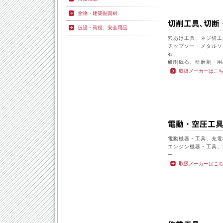
金物・建築副資材
仮設・荷役、安全用品
穴あけ工具、ネジ切工
チップソー・メタルソ
石、
研削砥石、研磨剤・用
取扱メーカーはこ
電動機器・工具、充電
エンジン機器・工具、
ー
取扱メーカーはこ