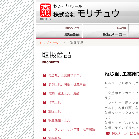
トップページ
＞ 取扱商品
ねじ類、工業用ファスナー
セルフドリルネジ（ダ
切削工具、切断・研磨用品
グ、
中空壁用アンカー・プ
電動・空圧工具、用品
ラグ、
作業工具
コンクリート用アンカ
ボルト、各種釘類、各
測定工具
各種タッピングスクリ
ック、
板金機械・工具
各種キャップスクリュ
各種ブラインドリベッ
テープ、シーリング材、化学製品
取扱メーカーはこ
溶接用品