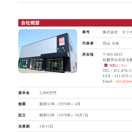
商号
株式会社 モリ
代表者
苅山 大祐
所在地
〒003-0833
札幌市白石区北郷3
地図はこちら
TEL：011-876-1
FAX：011-876-1
Email：
info@mor
資本金
2,000万円
創業
昭和51年（1976年）4月
設立
昭和53年（1978年）10月7日
決算期
3月31日