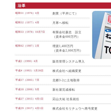
昭和51（1976）4月
創業（平岸にて）
昭和52（1977）4月
月寒へ移転
昭和53（1978）10月7日
有限会社森忠 設立
（資本金600万円）
昭和62（1987）2月
増資1,400万円
（資本金2,000万円）
平成2（1990）4月
販売管理システム導入
平成4（1992）1月28日
株式会社へ組織変更
平成17（2005）7月
北郷3-2に土地取得
平成18（2006）9月
新社屋完成移転
平成27（2015）4月1日
苅山大祐 社長就任
平成29（2017）4月1日
株式会社モリチュウへ商号変更