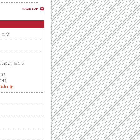
チュウ
条2丁目1-3
133
144
ichu.jp